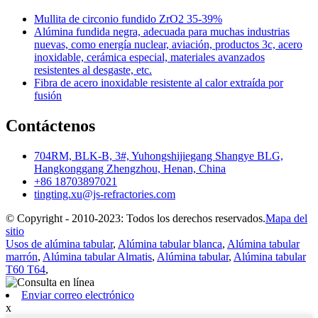
Mullita de circonio fundido ZrO2 35-39%
Alúmina fundida negra, adecuada para muchas industrias
nuevas, como energía nuclear, aviación, productos 3c, acero
inoxidable, cerámica especial, materiales avanzados
resistentes al desgaste, etc.
Fibra de acero inoxidable resistente al calor extraída por
fusión
Contáctenos
704RM, BLK-B, 3#, Yuhongshijiegang Shangye BLG,
Hangkonggang Zhengzhou, Henan, China
+86 18703897021
tingting.xu@js-refractories.com
© Copyright - 2010-2023: Todos los derechos reservados.
Mapa del
sitio
Usos de alúmina tabular
,
Alúmina tabular blanca
,
Alúmina tabular
marrón
,
Alúmina tabular Almatis
,
Alúmina tabular
,
Alúmina tabular
T60 T64
,
Enviar correo electrónico
x