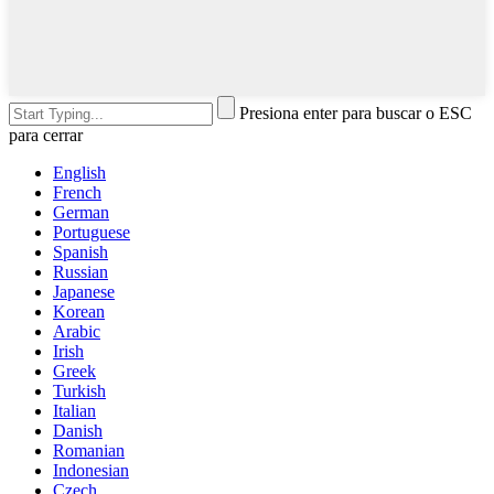
Presiona enter para buscar o ESC
para cerrar
English
French
German
Portuguese
Spanish
Russian
Japanese
Korean
Arabic
Irish
Greek
Turkish
Italian
Danish
Romanian
Indonesian
Czech