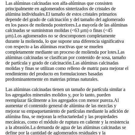
Las alúminas calcinadas son alfa-alúminas que consisten
principalmente en aglomerados sinterizados de cristales de
alúmina individuales.El tamaño de estos cristales primarios
depende del grado de calcinación y del tamaño del aglomerado
en los pasos de molienda posteriores.La mayoría de las alúminas
calcinadas se suministran molidas (<63 μm) o finas (<45
μm).Los aglomerados no se descomponen completamente
durante la molienda, lo que supone una diferencia significativa
con respecto a las alúminas reactivas que se muelen
completamente mediante un proceso de molienda por lotes.Las
alúminas calcinadas se clasifican por contenido de sosa, tamaño
de partícula y grado de calcinación.Las alúminas calcinadas
molidas y finas se utilizan como relleno de matriz para mejorar el
rendimiento del producto en formulaciones basadas
predominantemente en materias primas naturales.
Las alúminas calcinadas tienen un tamaño de partícula similar a
los agregados minerales molidos y, por lo tanto, pueden
reemplazar fácilmente a los agregados con menor pureza.Al
aumentar el contenido general de alúmina de las mezclas y
mejorar su empaquetamiento de partículas mediante la adición de
alúmina fina, se mejoran la refractariedad y las propiedades
mecánicas, como el módulo de ruptura en caliente y la resistencia
a la abrasión.La demanda de agua de las alúminas calcinadas se
define por la cantidad de aglomerados residuales y la