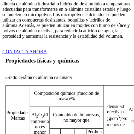
directa de alúmina industrial o hidróxido de aluminio a temperaturas
adecuadas para transformarse en α-alúmina cristalina estable y luego
se muelen en micropolvos.Los micropolvos calcinados se pueden
utilizar en compuertas deslizantes, boquillas y ladrillos de
alúmina.Además, se pueden utilizar en moldes con humo de sílice y
polvos de alúmina reactiva, para reducir la adición de agua, la
porosidad y aumentar la resistencia y la estabilidad del volumen.
CONTACTA AHORA
Propiedades físicas y químicas
Grado cerámico: alúmina calcinada
Composición química (fracción de
masa)/%
densidad
Al
efectiva /
Propiedades
Al
O
El
Contenido de impurezas,
2
3
3
Marcas
（g/cm
)No
no mayor que
contenido
m
menos de
no es
Pérdida
menor