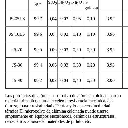
SiO
Fe
O
Na
O
de
que
2
2
3
2
ignición
JS-05LS
99,7
0,04
0,02
0,05
0,10
3.97
JS-10LS
99,6
0,04
0,02
0,10
0,10
3.96
JS-20
99,5
0,06
0,03
0,20
0,20
3.95
JS-30
99,4
0,06
0,03
0,30
0,20
3.93
JS-40
99,2
0,08
0,04
0,40
0,20
3.90
Los productos de alúmina con polvo de alúmina calcinada como
materia prima tienen una excelente resistencia mecánica, alta
dureza, mayor resistividad eléctrica y buena conductividad
térmica.El micropolvo de alúmina calcinada puede usarse
ampliamente en equipos electrónicos, cerámicas estructurales,
refractarios, abrasivos, materiales de pulido, etc.