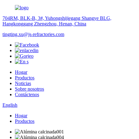
704RM, BLK-B, 3#, Yuhongshijiegang Shangye BLG,
Hangkonggang Zhengzhou, Henan, China
tingting.xu@js-refractories.com
Hogar
Productos
Noticias
Sobre nosotros
Contáctenos
English
Hogar
Productos