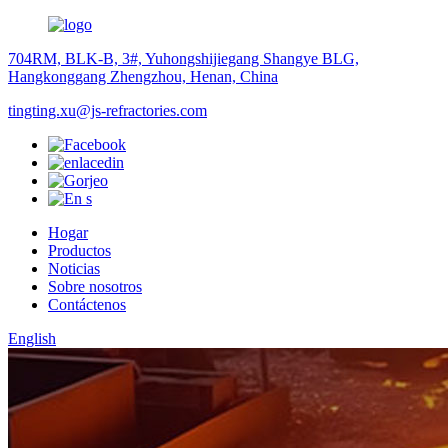
704RM, BLK-B, 3#, Yuhongshijiegang Shangye BLG,
Hangkonggang Zhengzhou, Henan, China
tingting.xu@js-refractories.com
Hogar
Productos
Noticias
Sobre nosotros
Contáctenos
English