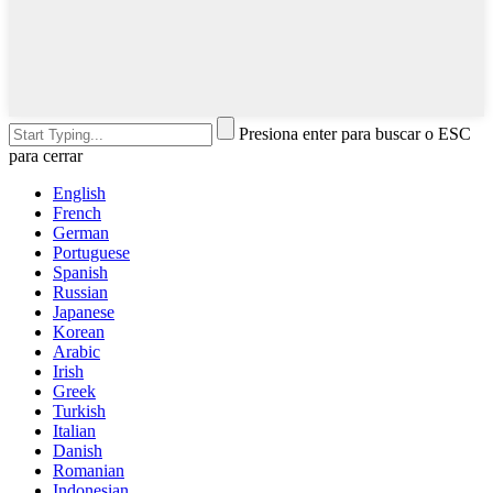
Presiona enter para buscar o ESC
para cerrar
English
French
German
Portuguese
Spanish
Russian
Japanese
Korean
Arabic
Irish
Greek
Turkish
Italian
Danish
Romanian
Indonesian