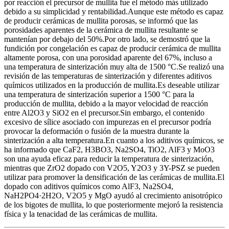
por reacción el precursor de mullita fue el método más utilizado
debido a su simplicidad y rentabilidad.Aunque este método es capaz
de producir cerámicas de mullita porosas, se informó que las
porosidades aparentes de la cerámica de mullita resultante se
mantenían por debajo del 50%.Por otro lado, se demostró que la
fundición por congelación es capaz de producir cerámica de mullita
altamente porosa, con una porosidad aparente del 67%, incluso a
una temperatura de sinterización muy alta de 1500 °C.Se realizó una
revisión de las temperaturas de sinterización y diferentes aditivos
químicos utilizados en la producción de mullita.Es deseable utilizar
una temperatura de sinterización superior a 1500 °C para la
producción de mullita, debido a la mayor velocidad de reacción
entre Al2O3 y SiO2 en el precursor.Sin embargo, el contenido
excesivo de sílice asociado con impurezas en el precursor podría
provocar la deformación o fusión de la muestra durante la
sinterización a alta temperatura.En cuanto a los aditivos químicos, se
ha informado que CaF2, H3BO3, Na2SO4, TiO2, AlF3 y MoO3
son una ayuda eficaz para reducir la temperatura de sinterización,
mientras que ZrO2 dopado con V2O5, Y2O3 y 3Y-PSZ se pueden
utilizar para promover la densificación de las cerámicas de mullita.El
dopado con aditivos químicos como AlF3, Na2SO4,
NaH2PO4·2H2O, V2O5 y MgO ayudó al crecimiento anisotrópico
de los bigotes de mullita, lo que posteriormente mejoró la resistencia
física y la tenacidad de las cerámicas de mullita.