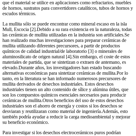
que el material se utilice en aplicaciones como refractarios, muebles
de hornos, sustratos para convertidores catalíticos, tubos de hornos y
escudos térmicos.
La mullita sólo se puede encontrar como mineral escaso en la isla
Mull, Escocia [2].Debido a su rara existencia en la naturaleza, todas
las cerámicas de mullita utilizadas en la industria son artificiales.Se
han realizado muchas investigaciones para preparar cerámicas de
mullita utilizando diferentes precursores, a partir de productos
químicos de calidad industrial/de laboratorio [3] o minerales de
aluminosilicato de origen natural [4].Sin embargo, el coste de estos
materiales de partida, que se sintetizan o extraen de antemano, es
elevado.Durante años, los investigadores han estado buscando
alternativas económicas para sintetizar cerámicas de mullita.Por lo
tanto, en la literatura se han informado numerosos precursores de
mullita derivados de desechos industriales. Estos desechos
industriales tienen un alto contenido de sílice y alúmina útiles, que
son los compuestos químicos esenciales necesarios para producir
cerámicas de mullita.Otros beneficios del uso de estos desechos
industriales son el ahorro de energía y costos si los desechos se
desviaran y reutilizaran como material de ingeniería.Además, esto
también podría ayudar a reducir la carga medioambiental y mejorar
su beneficio económico.
Para investigar si los desechos electrocerámicos puros podrían