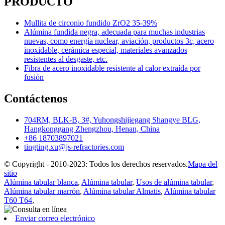
PRODUCTO
Mullita de circonio fundido ZrO2 35-39%
Alúmina fundida negra, adecuada para muchas industrias
nuevas, como energía nuclear, aviación, productos 3c, acero
inoxidable, cerámica especial, materiales avanzados
resistentes al desgaste, etc.
Fibra de acero inoxidable resistente al calor extraída por
fusión
Contáctenos
704RM, BLK-B, 3#, Yuhongshijiegang Shangye BLG,
Hangkonggang Zhengzhou, Henan, China
+86 18703897021
tingting.xu@js-refractories.com
© Copyright - 2010-2023: Todos los derechos reservados.
Mapa del
sitio
Alúmina tabular blanca
,
Alúmina tabular
,
Usos de alúmina tabular
,
Alúmina tabular marrón
,
Alúmina tabular Almatis
,
Alúmina tabular
T60 T64
,
Enviar correo electrónico